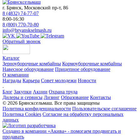
г. Брянск, Московский пр-т, 86
8 (4832) 74-77-07
8:00-16:30
8 (800) 770-70-80
info@bryanskselmash.ru
Обратный звонок
Каталог
Зерноуборочные комбайны
Кормоуборочные комбайны
Навесное оборудование
Прицепное оборудование
О компании
Награды
Карьера
Совет молодежи
Новости
.
Блог
Закупки
Акции
Охрана труда
Дилеры и сервисы
Лизинг
Образование
Контакты
© 2026 Брянсксельмаш. Все права защищены
Политика конфиденциальности
Пользовательское соглашение
Политика Cookies
Согласие на обработку персональных
данных
Создано в компании
«Акива»
- помогаем продвигать и
продавать