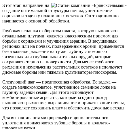
Этот этап направлен на
создание оптимальной структуры почвы, уничтожение
сорняков и заделку пожнивных остатков. Он традиционно
начинается с основной обработки.
Глубокая вспашка с оборотом пласта, которую выполняют
отвальными плугами, является классическим приемом для
борьбы с сорняками и улучшения аэрации. В засушливых
регионах или на почвах, подверженных эрозии, применяется
безотвальное рыхление на ту же глубину с помощью
чизельных или глубокорыхлительных орудий, которые
сохраняют стерню на поверхности. Для менее глубокого
рыхления и измельчения растительных остатков используют
дисковые бороны или тяжелые культиваторы-плоскорезы.
Следующий шаг — предпосевная обработка. Ее задача —
создать мелкокомковатое, уплотненное семенное ложе на
глубину заделки семян. Для этого используют
комбинированные агрегаты, которые за один проход
выполняют рыхление, выравнивание и прикатывание почвы,
что позволяет сохранить влагу и обеспечить дружные всходы.
Для выравнивания микрорельефа и дополнительного
уплотнения применяются зубовые бороны и кольчато-
шпоровые катки.