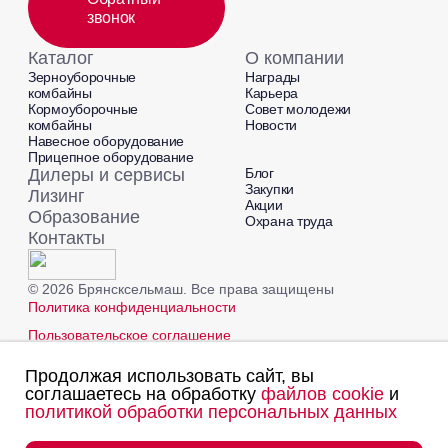
звонок
Каталог
О компании
Зерноуборочные
Награды
комбайны
Карьера
Кормоуборочные
Совет молодежи
комбайны
Новости
Навесное оборудование
Прицепное оборудование
Дилеры и сервисы
Блог
Закупки
Лизинг
Акции
Образование
Охрана труда
Контакты
© 2026 Брянсксельмаш. Все права защищены
Политика конфиденциальности
Пользовательское соглашение
Политика Cookies
Продолжая использовать сайт, вы
Согласие на обработку персональных данных
соглашаетесь на обработку
файлов cookie
и
Создано в компании
политикой обработки персональных данных
«Акива»
- помогаем
продвигать и продавать