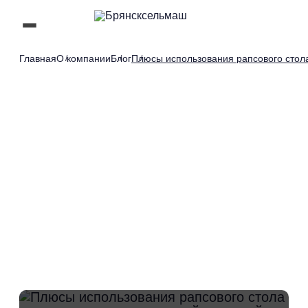
Главная
О компании
Блог
Плюсы использования рапсового стола
6 мин. 40 сек.
02.10.2025
401
Время чтения:
Плюсы использования
рапсового стола в
сравнении с
классической зерновой
жаткой. Виды рапсовых
столов