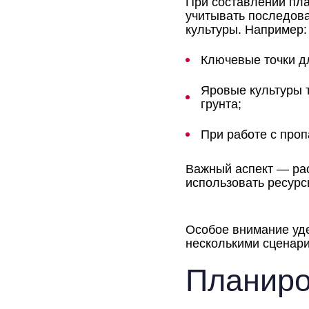
При составлении пл
учитывать последова
культуры. Например:
Ключевые точки д
Яровые культуры т
грунта;
При работе с про
Важный аспект — рас
использовать ресурс
Особое внимание уде
несколькими сценари
Планиро