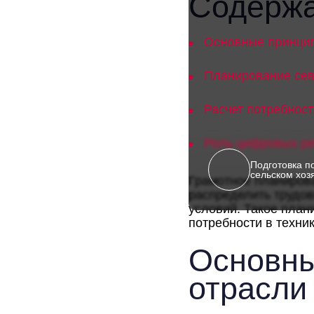
Содерж
Основные принцип
Планирование сев
Расчет потребност
Роль цифровых ре
Подготовка п
сельском хоз
Грамотное планиров
распределить трудов
условий. Такое план
потребности в техни
Основны
отрасли