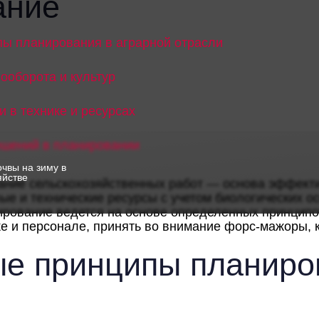
ание
ы планирования в аграрной отрасли
ооборота и культур
и в технике и ресурсах
шений в планировании
очвы на зиму в
яйстве
ание сельскохозяйственных работ — основа эффекти
ые и технические ресурсы с учетом биологических о
ирование ведется на основе определенных принципо
ке и персонале, принять во внимание форс-мажоры, 
е принципы планиров