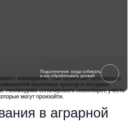
Подсолнечник: когда собирать
и как обрабатывать урожай
вного земледелия. Оно позволяет оптимально
собенностей различных культур и погодных
в. Необходимо спланировать севооборот, учесть
которые могут произойти.
ания в аграрной