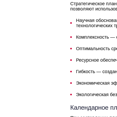
Стратегическое план
позволяют использов
Научная обоснован
технологических т
Комплексность — с
Оптимальность ср
Ресурсное обеспе
Гибкость — созда
Экономическая эф
Экологическая бе
Календарное пл