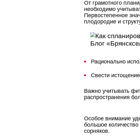
От грамотного плани
необходимо учитыват
Первостепенное знач
плодородие и структу
Рационально испо
Свести истощение
Важно учитывать фит
распространения бол
Особое внимание уде
большое количество 
сорняков.