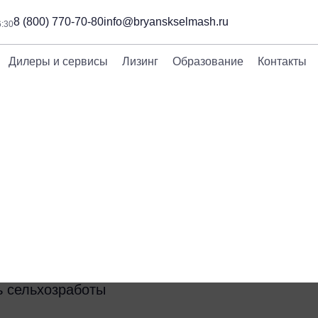
8 (800) 770-70-80
info@bryanskselmash.ru
6:30
Дилеры и сервисы
Лизинг
Образование
Контакты
85
Время чтения:
9 мин. 15 сек.
планировать сельхозр