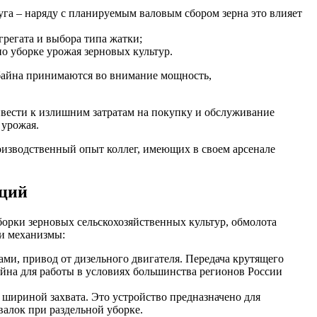
руга – наряду с планируемым валовым сбором зерна это влияет
грегата и выбора типа жатки;
о уборке урожая зерновых культур.
мбайна принимаются во внимание мощность,
ивести к излишним затратам на покупку и обслуживание
 урожая.
оизводственный опыт коллег, имеющих в своем арсенале
кций
рки зерновых сельскохозяйственных культур, обмолота
 и механизмы:
ами, привод от дизельного двигателя. Передача крутящего
йна для работы в условиях большинства регионов России
й шириной захвата. Это устройство предназначено для
алок при раздельной уборке.