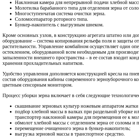
Наклонная камера для непрерывной подачи хлебной масс
Молотилка барабанного типа для отделения зерна от сол
Многоступенчатая система очистки зерна.
Соломосепаратор роторного типа.
Бункер-накопитель с выгрузным шнеком.
Кроме основных узлов, в конструкцию агрегата штатно или до
оборудование – система копирования рельефа поля и защиты от
растительности. Управление комбайном осуществляет один оп
остеклением, оборудованной всем необходимым для производи
запыленности внешнего пространства – в ее состав входит кон
хранения прохладительных напитков.
Удобство управления дополняется конструкцией кресла на пне
состав оборудования кабины современного зерноуборочного к
цветным сенсорным монитором.
Процесс уборки зерна включает в себя следующие технологиче
скашивание зерновых культур ножевым аппаратом жатки 
подбор хлебной массы в валках при раздельной уборке и
транспортер наклонной камеры для перемещения ее к м
обмолот хлебной массы с отделением зерна от соломы и 
перемещение очищенного зерна в бункер-накопитель;
выгрузка зерновой массы в транспортное средство.