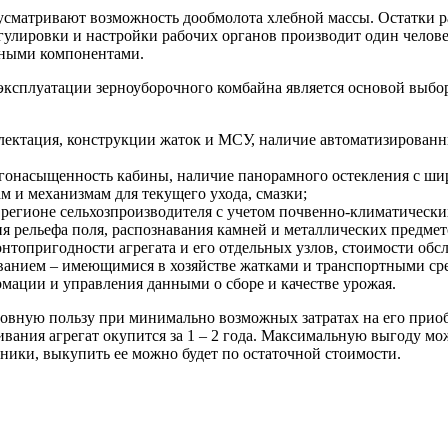
сматривают возможность дообмолота хлебной массы. Остатки ра
гулировки и настройки рабочих органов производит один челове
нными компонентами.
эксплуатации зерноуборочного комбайна является основой выбо
плектация, конструкции жаток и МСУ, наличие автоматизирован
ргонасыщенность кабины, наличие панорамного остекления с ши
м и механизмам для текущего ухода, смазки;
 регионе сельхозпроизводителя с учетом почвенно-климатически
 рельефа поля, распознавания камней и металлических предмет
онтопригодности агрегата и его отдельных узлов, стоимости обс
ванием – имеющимися в хозяйстве жатками и транспортными ср
мации и управления данными о сборе и качестве урожая.
овную пользу при минимально возможных затратах на его прио
вания агрегат окупится за 1 – 2 года. Максимальную выгоду м
хники, выкупить ее можно будет по остаточной стоимости.