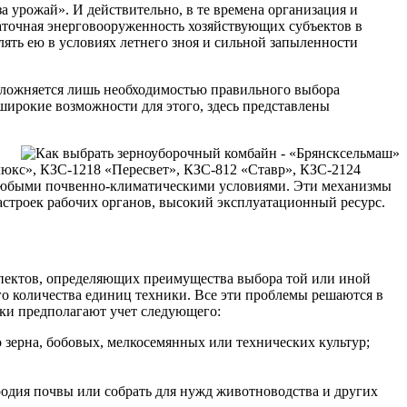
за урожай». И действительно, в те времена организация и
аточная энерговооруженность хозяйствующих субъектов в
ять ею в условиях летнего зноя и сильной запыленности
осложняется лишь необходимостью правильного выбора
широкие возможности для этого, здесь представлены
юкс», КЗС-1218 «Пересвет», КЗС-812 «Ставр», КЗС-2124
с любыми почвенно-климатическими условиями. Эти механизмы
астроек рабочих органов, высокий эксплуатационный ресурс.
пектов, определяющих преимущества выбора той или иной
о количества единиц техники. Все эти проблемы решаются в
ки предполагают учет следующего:
зерна, бобовых, мелкосемянных или технических культур;
родия почвы или собрать для нужд животноводства и других