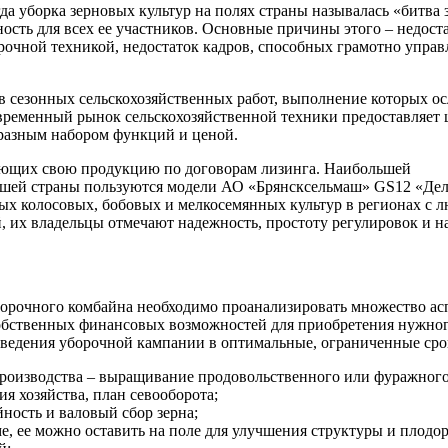
гда уборка зерновых культур на полях страны называлась «битва 
сть для всех ее участников. Основные причины этого – недост
очной техникой, недостаток кадров, способных грамотно управл
дов сезонных сельскохозяйственных работ, выполнение которых 
временный рынок сельскохозяйственной техники предоставляет 
разным набором функций и ценой.
ующих свою продукцию по договорам лизинга. Наибольшей
ашей страны пользуются модели АО «Брянсксельмаш» GS12 «Дел
овых колосовых, бобовых и мелкосемянных культур в регионах 
 их владельцы отмечают надежность, простоту регулировок и н
орочного комбайна необходимо проанализировать множество ас
обственных финансовых возможностей для приобретения нужног
оведения уборочной кампании в оптимальные, ограниченные сро
роизводства – выращивание продовольственного или фуражного 
я хозяйства, план севооборота;
ность и валовый сбор зерна;
ме, ее можно оставить на поле для улучшения структуры и плодо