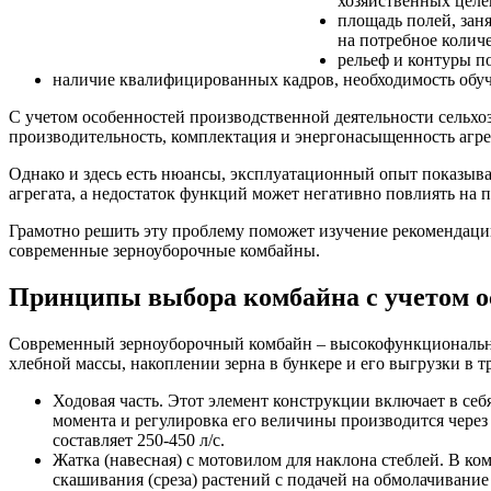
хозяйственных целе
площадь полей, заня
на потребное колич
рельеф и контуры п
наличие квалифицированных кадров, необходимость обуче
С учетом особенностей производственной деятельности сельх
производительность, комплектация и энергонасыщенность агре
Однако и здесь есть нюансы, эксплуатационный опыт показыв
агрегата, а недостаток функций может негативно повлиять на 
Грамотно решить эту проблему поможет изучение рекомендаций
современные зерноуборочные комбайны.
Принципы выбора комбайна с учетом о
Современный зерноуборочный комбайн – высокофункциональны
хлебной массы, накоплении зерна в бункере и его выгрузки в т
Ходовая часть. Этот элемент конструкции включает в себ
момента и регулировка его величины производится чере
составляет 250-450 л/с.
Жатка (навесная) с мотовилом для наклона стеблей. В ко
скашивания (среза) растений с подачей на обмолачивани