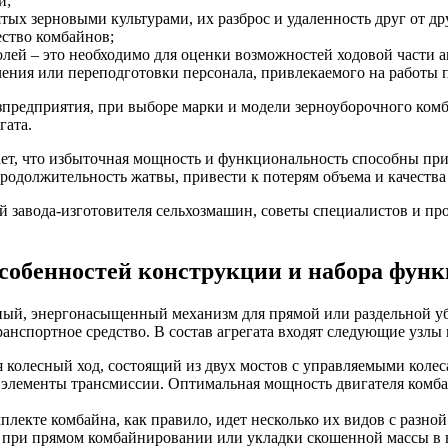
й;
тых зерновыми культурами, их разброс и удаленность друг от д
ество комбайнов;
олей – это необходимо для оценки возможностей ходовой части а
ния или переподготовки персонала, привлекаемого на работы п
озпредприятия, при выборе марки и модели зерноуборочного ко
гата.
ает, что избыточная мощность и функциональность способны пр
продолжительность жатвы, привести к потерям объема и качества
 завода-изготовителя сельхозмашин, советы специалистов и пр
собенностей конструкции и набора фун
й, энергонасыщенный механизм для прямой или раздельной убо
ранспортное средство. В состав агрегата входят следующие узлы
я колесный ход, состоящий из двух мостов с управляемыми колес
з элементы трансмиссии. Оптимальная мощность двигателя комба
мплекте комбайна, как правило, идет несколько их видов с разно
е при прямом комбайнировании или укладки скошенной массы в в