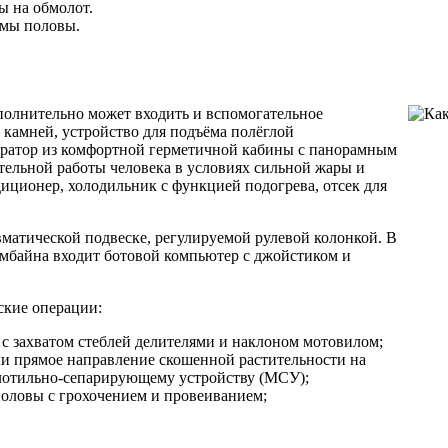
ы на обмолот.
омы половы.
полнительно может входить и вспомогательное
 камней, устройство для подъёма полёглой
ератор из комфортной герметичной кабины с панорамным
тельной работы человека в условиях сильной жары и
диционер, холодильник с функцией подогрева, отсек для
вматической подвеске, регулируемой рулевой колонкой. В
омбайна входит ботовой компьютер с джойстиком и
ские операции:
с захватом стеблей делителями и наклоном мотовилом;
ли прямое направление скошенной растительности на
олотильно-сепарирующему устройству (МСУ);
половы с грохочением и провеиванием;