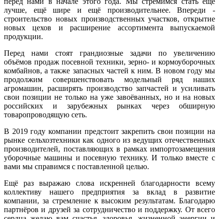
перед нами в начале этого года. Мы стремимся стать ещё
лучше, ещё шире и ещё производительнее. Впереди -
строительство новых производственных участков, открытие
новых цехов и расширение ассортимента выпускаемой
продукции.
Перед нами стоят грандиозные задачи по увеличению
объёмов продаж посевной техники, зерно- и кормоуборочных
комбайнов, а также запасных частей к ним. В новом году мы
продолжим совершенствовать модельный ряд наших
агромашин, расширять производство запчастей и усиливать
свои позиции не только на уже завоёванных, но и на новых
российских и зарубежных рынках через обширную
товаропроводящую сеть.
В 2019 году компании предстоит закрепить свои позиции на
рынке сельхозтехники как одного из ведущих отечественных
производителей, поставляющих в рамках импортозамещения
уборочные машины и посевную технику. И только вместе с
вами мы справимся с поставленной целью.
Ещё раз выражаю слова искренней благодарности всему
коллективу нашего предприятия за вклад в развитие
компании, за стремление к высоким результатам. Благодарю
партнёров и друзей за сотрудничество и поддержку. От всего
сердца желаю вам счастья, здоровья, жизненной энергии и