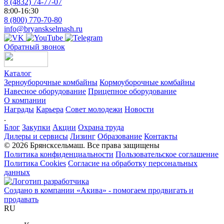
8 (4832) 74-77-07
8:00-16:30
8 (800) 770-70-80
info@bryanskselmash.ru
Обратный звонок
Каталог
Зерноуборочные комбайны
Кормоуборочные комбайны
Навесное оборудование
Прицепное оборудование
О компании
Награды
Карьера
Совет молодежи
Новости
.
Блог
Закупки
Акции
Охрана труда
Дилеры и сервисы
Лизинг
Образование
Контакты
© 2026 Брянсксельмаш. Все права защищены
Политика конфиденциальности
Пользовательское соглашение
Политика Cookies
Согласие на обработку персональных
данных
Создано в компании
«Акива»
- помогаем продвигать и
продавать
RU