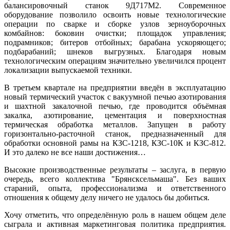
балансировочный станок 9Д717М2. Современное
оборудование позволило освоить новые технологические
операции по сварке и сборке узлов зерноуборочных
комбайнов: боковин очистки; площадок управления;
подрамников; битеров отбойных; барабана ускоряющего;
подбарабаний; шнеков выгрузных. Благодаря новым
технологическим операциям значительно увеличился процент
локализации выпускаемой техники.
В третьем квартале на предприятии введён в эксплуатацию
новый термический участок с вакуумной печью азотирования
и шахтной закалочной печью, где проводится объёмная
закалка, азотирование, цементация и поверхностная
термическая обработка металлов. Запущен в работу
горизонтально-расточной станок, предназначенный для
обработки основной рамы на КЗС-1218, КЗС-10К и КЗС-812.
И это далеко не все наши достижения…
Высокие производственные результаты – заслуга, в первую
очередь, всего коллектива "Брянсксельмаша". Без ваших
стараний, опыта, профессионализма и ответственного
отношения к общему делу ничего не удалось бы добиться.
Хочу отметить, что определённую роль в нашем общем деле
сыграла и активная маркетинговая политика предприятия.