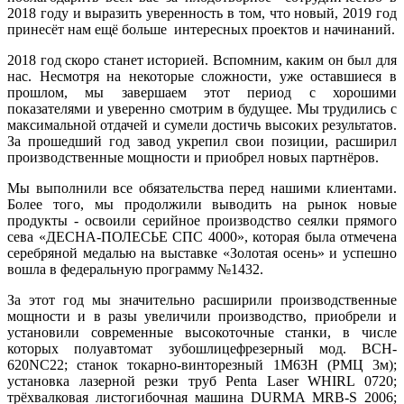
2018 году и выразить уверенность в том, что новый, 2019 год
принесёт нам ещё больше интересных проектов и начинаний.
2018 год скоро станет историей. Вспомним, каким он был для
нас. Несмотря на некоторые сложности, уже оставшиеся в
прошлом, мы завершаем этот период с хорошими
показателями и уверенно смотрим в будущее. Мы трудились с
максимальной отдачей и сумели достичь высоких результатов.
За прошедший год завод укрепил свои позиции, расширил
производственные мощности и приобрел новых партнёров.
Мы выполнили все обязательства перед нашими клиентами.
Более того, мы продолжили выводить на рынок новые
продукты - освоили серийное производство сеялки прямого
сева «ДЕСНА-ПОЛЕСЬЕ СПС 4000», которая была отмечена
серебряной медалью на выставке «Золотая осень» и успешно
вошла в федеральную программу №1432.
За этот год мы значительно расширили производственные
мощности и в разы увеличили производство, приобрели и
установили современные высокоточные станки, в числе
которых полуавтомат зубошлицефрезерный мод. ВСH-
620NC22; станок токарно-винторезный 1М63Н (РМЦ 3м);
установка лазерной резки труб Penta Laser WHIRL 0720;
трёхвалковая листогибочная машина DURMA MRB-S 2006;