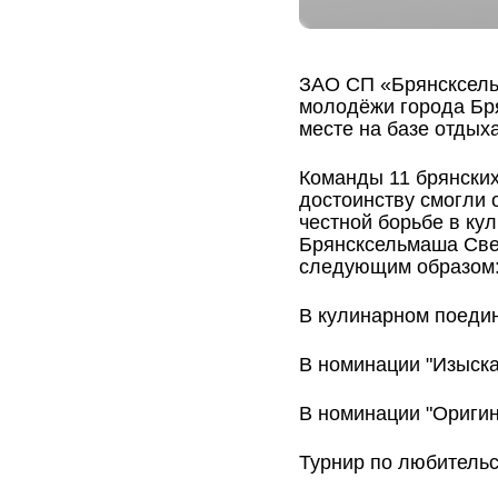
ЗАО СП «Брянсксель
молодёжи города Бря
месте на базе отдых
Команды 11 брянских
достоинству смогли 
честной борьбе в ку
Брянсксельмаша Свет
следующим образом
В кулинарном поедин
В номинации "Изыск
В номинации "Оригин
Турнир по любитель