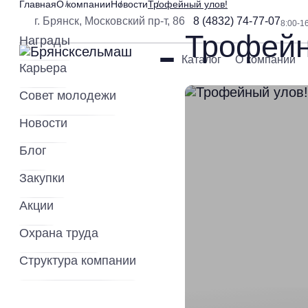
Главная
О компании
Новости
Трофейный улов!
г. Брянск, Московский пр-т, 86
8 (4832) 74-77-07
8:00-1
Трофейн
Награды
Каталог
О компании
Карьера
Совет молодежи
Новости
Блог
Закупки
Акции
Охрана труда
Структура компании