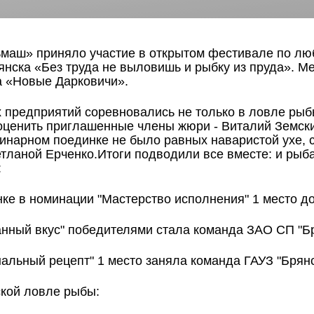
маш» приняло участие в открытом фестивале по лю
нска «Без труда не выловишь и рыбку из пруда». М
а «Новые Дарковичи».
 предприятий соревновались не только в ловле рыбы,
оценить приглашенные члены жюри - Виталий Земск
линарном поединке не было равных наваристой ухе, 
ланой Ерченко.Итоги подводили все вместе: и рыба
:
ке в номинации "Мастерство исполнения" 1 место до
анный вкус" победителями стала команда ЗАО СП "Б
альный рецепт" 1 место заняла команда ГАУЗ "Брян
ской ловле рыбы: