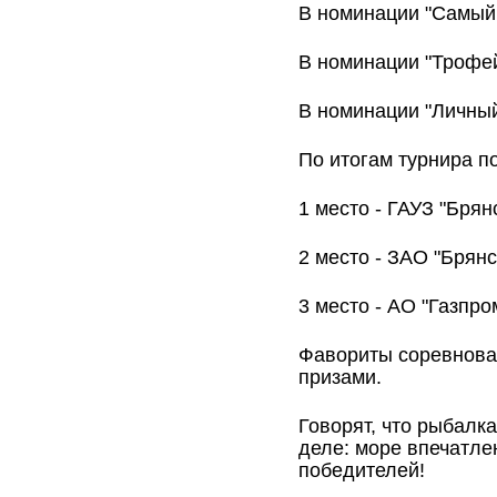
В номинации "Самый
В номинации "Трофе
В номинации "Личный
По итогам турнира п
1 место - ГАУЗ "Бря
2 место - ЗАО "Брян
3 место - АО "Газпр
Фавориты соревнова
призами.
Говорят, что рыбалк
деле: море впечатле
победителей!