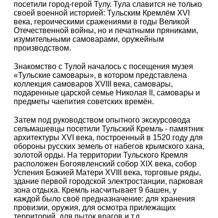
посетили город-герой Тулу. Тула славится не только
своей военной историей: Тульским Кремлём XVI
века, героическими сражениями в годы Великой
Отечественной войны, но и печатными пряниками,
изумительными самоварами, оружейным
производством.
Знакомство с Тулой началось с посещения музея
«Тульские самовары», в котором представлена
коллекция самоваров XVIII века, самовары,
подаренные царской семье Николая II, самовары и
предметы чаепития советских времён.
Затем под руководством опытного экскурсовода
сельмашевцы посетили Тульский Кремль - памятник
архитектуры XVI века, построенный в 1520 году для
обороны русских земель от набегов крымского хана,
золотой орды. На территории Тульского Кремля
расположен Богоявленский собор XIX века, собор
Успения Божией Матери XVIII века, торговые ряды,
здание первой городской электростанции, парковая
зона отдыха. Кремль насчитывает 9 башен, у
каждой было своё предназначение: для хранения
провизии, оружия, для осмотра прилежащих
территорий, для пыток врагов и т.д.