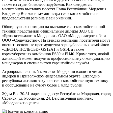
также из стран ближнего зарубежья. Как ожидается,
масштабную выставку посетят Глава Республики Мордовия
Владимир Волков и замминистра сельского хозяйства и
продовольствия региона Иван Учайкин.
Обширную экспозицию на выставке сельскохозяйственной
техники представили официальные дилеры ЗАО СП
«Брянсксельмаш» в Мордовии - ОАО «Мордоваагроснаб» и
ООО «Содружество». На стендах компаний посетители могут
оценить основные преимущества зерноуборочных комбайнов
«ДЕСНА-ПОЛЕСЬЕ» GS12А1 и GS14, а также
кормоуборочных комбайнов FS80 и FH40. Кроме того, любой
желающий может получить профессиональную консультацию
менеджеров и специалистов гарантийной службы.
Агропромышленный комплекс Мордовии входит в число
лидеров в Приволжском федеральном округе. Ежегодно
республика активно закупает сельскохозяйственную технику
и оборудование на сумму более 1 млрд рублей.
Ждем Вас 30-31 марта по адресу: Республика Мордовия, город
Саранск, ул. Российская, 24. Выставочный комплекс
«Мордовэкспоцентр».