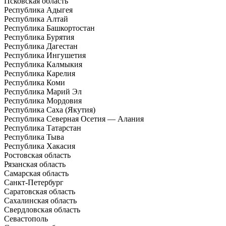
Псковская область
Республика Адыгея
Республика Алтай
Республика Башкортостан
Республика Бурятия
Республика Дагестан
Республика Ингушетия
Республика Калмыкия
Республика Карелия
Республика Коми
Республика Марий Эл
Республика Мордовия
Республика Саха (Якутия)
Республика Северная Осетия — Алания
Республика Татарстан
Республика Тыва
Республика Хакасия
Ростовская область
Рязанская область
Самарская область
Санкт-Петербург
Саратовская область
Сахалинская область
Свердловская область
Севастополь