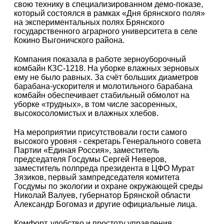
свою технику в специализированном демо-показе,
который состоялся в рамках «Дня брянского поля»
на экспериментальных полях Брянского
государственного аграрного университета в селе
Кокино Выгоничского района.
Компания показала в работе зерноуборочный
комбайн КЗС-1218. На уборке влажных зерновых
ему не было равных. За счёт больших диаметров
барабана-ускорителя и молотильного барабана
комбайн обеспечивает стабильный обмолот на
уборке «трудных», в том числе засоренных,
высокосоломистых и влажных хлебов.
На мероприятии присутствовали гости самого
высокого уровня - секретарь Генерального совета
Партии «Единая Россия», заместитель
председателя Госдумы Сергей Неверов,
заместитель полпреда президента в ЦФО Мурат
Зязиков, первый зампредседателя комитета
Госдумы по экологии и охране окружающей среды
Николай Валуев, губернатор Брянской области
Александр Богомаз и другие официальные лица.
Комфорт, удобство и простоту управления