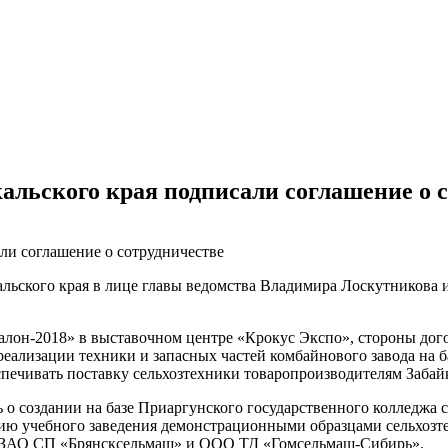
льского края подписали соглашение о 
кальского края в лице главы ведомства Владимира Лоскутникова
салон-2018» в выставочном центре «Крокус Экспо», стороны дог
 реализации техники и запасных частей комбайнового завода н
печивать поставку сельхозтехники товаропроизводителям Забайк
о создании на базе Приаргунского государственного колледжа 
 учебного заведения демонстрационными образцами сельхозте
ы ЗАО СП «Брянсксельмаш» и ООО ТД «Гомсельмаш-Сибирь».