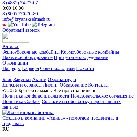
8 (4832) 74-77-07
8:00-16:30
8 (800) 770-70-80
info@bryanskselmash.ru
Обратный звонок
Каталог
Зерноуборочные комбайны
Кормоуборочные комбайны
Навесное оборудование
Прицепное оборудование
О компании
Награды
Карьера
Совет молодежи
Новости
.
Блог
Закупки
Акции
Охрана труда
Дилеры и сервисы
Лизинг
Образование
Контакты
© 2026 Брянсксельмаш. Все права защищены
Политика конфиденциальности
Пользовательское соглашение
Политика Cookies
Согласие на обработку персональных
данных
Создано в компании
«Акива»
- помогаем продвигать и
продавать
RU