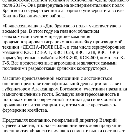
поля-2017». Она развернулась на экспериментальных полях
Брянского государственного аграрного университета в селе
Кокино Выгоничского района.
«Брянсксельмаш» в «Дне брянского поля» участвует уже в
восьмой раз. В этом году на главном областном
сельскохозяйственном празднике компания
продемонстрировала аграриям всю линейку производимой
техники «ДЕСНА-ПОЛЕСЬЕ», в том числе зерноуборочные
комбайны КЗС-1218А-1, КЗС-1624, КЗС-1218, КЗС-10К и
кормоуборочные комбайны КВК-800, КСК-600, комплекс К-
Г-6. Все представленные агромашины являются самыми
последними разработками брянских конструкторов.
Масштаб представленной экспозиции с достоинством
оценили представители официальной делегации во главе с
губернатором Александром Богомазом, участники праздника
и многочисленные гости. Большую заинтересованность в
поставках новой современной техники для своих хозяйств
проявили сельхозпредприятия, в том числе крестьянско-
фермерские хозяйства.
Представляя компанию, генеральный директор Валерий
Сулеев отметил, что на сегодняшний день доля продукции
предприятия «Брянсксельмаш» в сегменте рынка составляет